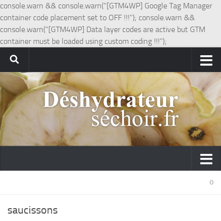
console.warn && console.warn("[GTM4WP] Google Tag Manager
container code placement set to OFF !!!"); console.warn &&
console.warn("[GTM4WP] Data layer codes are active but GTM
container must be loaded using custom coding !!!");
0
saucissons