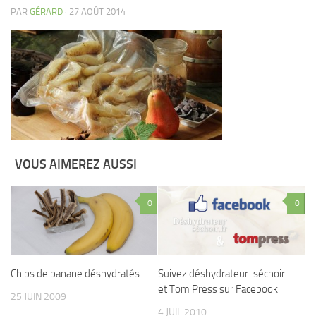
PAR
GÉRARD
· 27 AOÛT 2014
VOUS AIMEREZ AUSSI
0
0
Chips de banane déshydratés
Suivez déshydrateur-séchoir
et Tom Press sur Facebook
25 JUIN 2009
4 JUIL 2010