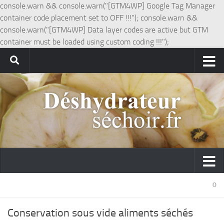
console.warn && console.warn("[GTM4WP] Google Tag Manager
container code placement set to OFF !!!"); console.warn &&
console.warn("[GTM4WP] Data layer codes are active but GTM
container must be loaded using custom coding !!!");
0
Conservation sous vide aliments séchés