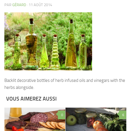
PAR
GÉRARD
· 11 AOÛT 2014
Backlit decorative bottles of herb infused oils and vinegars with the
herbs alongside.
VOUS AIMEREZ AUSSI
0
6