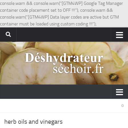
console.warn && console.warn("[GTM4WP] Google Tag Manager
container code placement set to OFF !!!"); console.warn &&
console.warn("[GTM4WP] Data layer codes are active but GTM
container must be loaded using custom coding !!!");
0
herb oils and vinegars